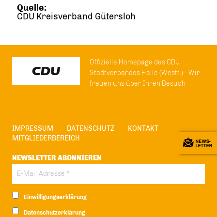
Quelle:
CDU Kreisverband Gütersloh
Offizielle Homepage des CDU
Stadtverbandes Halle (Westf.) - Wir
freuen uns über Ihren Besuch
IMPRESSUM
DATENSCHUTZ
KONTAKT
MITGLIEDERBEREICH
NEWSLETTER ABONNIEREN
Einwilligungserklärung
Datenschutzerklärung