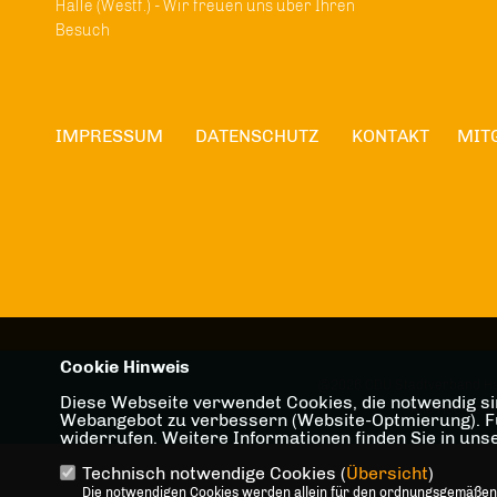
Halle (Westf.) - Wir freuen uns über Ihren
Besuch
IMPRESSUM
DATENSCHUTZ
KONTAKT
MIT
Cookie Hinweis
@2026 CDU Stadtverband Hall
Diese Webseite verwendet Cookies, die notwendig sin
Alle Rechte v
Webangebot zu verbessern (Website-Optmierung). Für 
widerrufen. Weitere Informationen finden Sie in un
Technisch notwendige Cookies (
Übersicht
)
Die notwendigen Cookies werden allein für den ordnungsgemäßen