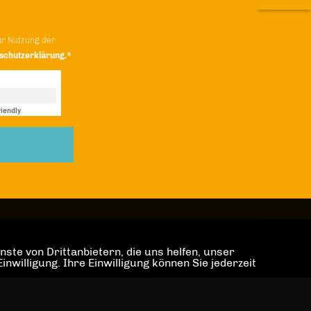
ur Nutzung der
schutzerklärung.*
iendly
Captcha ⇗
ste von Drittanbietern, die uns helfen, unser
REALISATION: SHARKNESS MEDIA GMBH & CO. KG
illigung. Ihre Einwilligung können Sie jederzeit