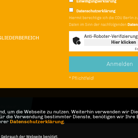
Einwilligungserklärung
Datenschutzerklärung
Hiermit berechtige ich die CDU Berlin z
Daten im Sinn der nachfolgenden
Daten
Anti-Roboter-Verifizierung
GLIEDERBEREICH
Hier klicken
Fr
* Pflichtfeld!
e (Westf.)
d, um die Webseite zu nutzen. Weiterhin verwenden wir Dien
orbehalten.
die Verwendung bestimmter Dienste, benötigen wir Ihre Einw
serer
Datenschutzerklärung
.
 Gebrauch der Webseite benötigt.