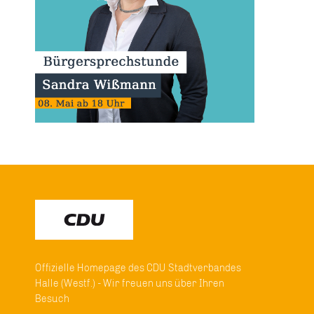
Offizielle Homepage des CDU Stadtverbandes
Halle (Westf.) - Wir freuen uns über Ihren
Besuch