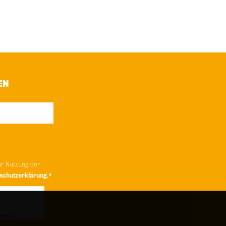
EN
ur Nutzung der
schutzerklärung.*
iendly
Captcha ⇗