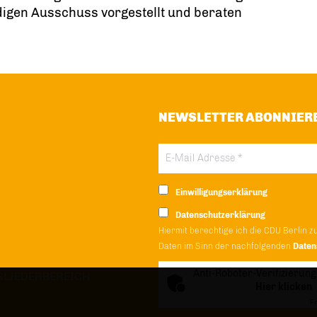
digen Ausschuss vorgestellt und beraten
NEWSLETTER ABONNIER
Einwilligungserklärung
Datenschutzerklärung
Hiermit berechtige ich die CDU Berlin z
Daten im Sinn der nachfolgenden
Daten
Anti-Roboter-Verifizierung
GLIEDERBEREICH
Hier klicken
Fr