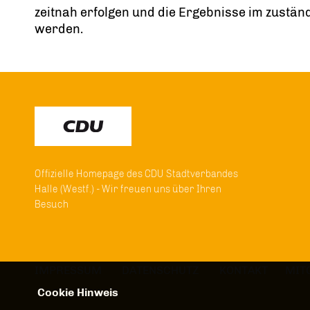
zeitnah erfolgen und die Ergebnisse im zustän
werden.
Offizielle Homepage des CDU Stadtverbandes
Halle (Westf.) - Wir freuen uns über Ihren
Besuch
IMPRESSUM
DATENSCHUTZ
KONTAKT
MIT
Cookie Hinweis