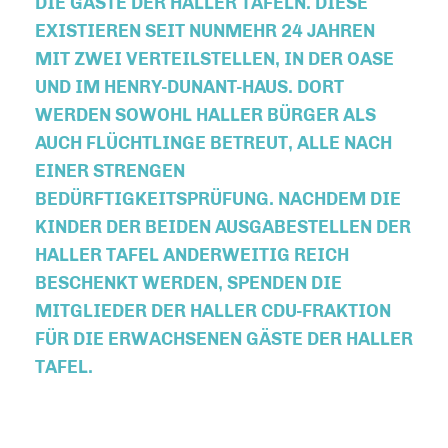
IE GÄSTE DER HALLER TAFELN. DIESE E
XISTIEREN SEIT NUNMEHR 24 JAHREN M
IT ZWEI VERTEILSTELLEN, IN DER OASE U
ND IM HENRY-DUNANT-HAUS. DORT W
ERDEN SOWOHL HALLER BÜRGER ALS A
UCH FLÜCHTLINGE BETREUT, ALLE NACH E
INER STRENGEN B
EDÜRFTIGKEITSPRÜFUNG. NACHDEM DIE K
INDER DER BEIDEN AUSGABESTELLEN DER H
ALLER TAFEL ANDERWEITIG REICH B
ESCHENKT WERDEN, SPENDEN DIE M
ITGLIEDER DER HALLER CDU-FRAKTION F
ÜR DIE ERWACHSENEN GÄSTE DER HALLER T
AFEL.